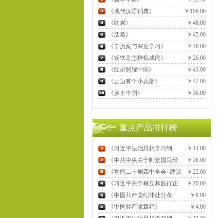
《现代汉语词典》
￥109.00
元
《红岩》
￥48.00
元
《活着》
￥45.00
元
《学历案与深度学习》
￥48.00
《钢铁是怎样炼成的》
￥26.00
《红星照耀中国》
￥43.00
《云边有个小卖部》
￥42.00
《乡土中国》
￥36.00
重点产品排行榜
《习近平法治思想学习纲
￥14.00
要》(2025年版)
《中共中央关于制定国民经
￥28.00
济和社会发展第十五个五年规划
《党的二十届四中全会<建议
￥22.00
的建议》辅导读本
>学习辅导百问 》
《习近平关于树立和践行正
￥20.00
确政绩观论述摘编》
《中国共产党纪律处分条
￥8.00
例》
《中国共产党章程》
￥4.00