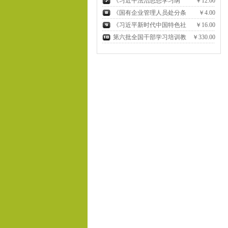
《习近平法治思想学习纲
￥12.00
要》
《国有企业管理人员处分条
￥4.00
例》
《习近平新时代中国特色社
￥16.00
会主义思想学习纲要(2023年
第六批全国干部学习培训教
￥330.00
版)》
材